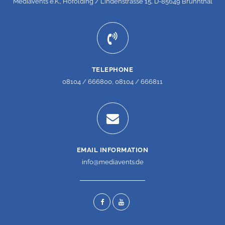
MediaVents e.K., Hofolding / Lindenstrasse 15, D-85649 Brunnthal
TELEPHONE
08104 / 666800, 08104 / 666811
EMAIL INFORMATION
info@mediavents.de