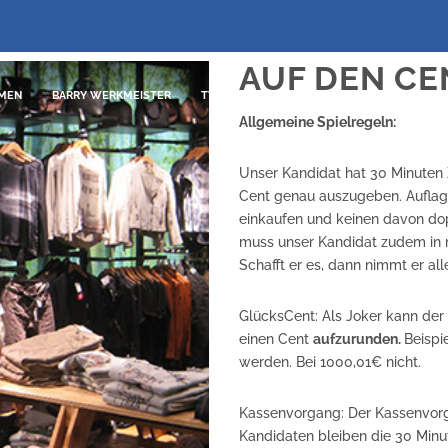
AUF DEN CE
MEN
BARRY WERKMEISTER
TV-FORMATE
SENDEARCHIV
TEAM
Allgemeine Spielregeln:
Unser Kandidat hat 30 Minuten 
Cent genau auszugeben. Auflage
einkaufen und keinen davon dop
muss unser Kandidat zudem in 
Schafft er es, dann nimmt er all
GlücksCent: Als Joker kann de
einen Cent
aufzurunden.
Beispi
werden. Bei 1000,01€ nicht.
Kassenvorgang: Der Kassenvorga
Kandidaten bleiben die 30 Minut