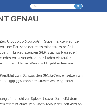
NT GENAU
KARRIERE
WWW.MEDIAVENTS.DE
IMPRESSUM
Zeit € 1.000,00 (500,00€ in Supermärkten) auf den
n sind: Der Kandidat muss mindestens 10 Artikel
pelt. In Einkaufszentren (PEP, Stachus Passagen)
mindestens 5 verschiedenen Läden einkaufen.
es mit nach Hause. Wenn nicht, geht er leer aus.
r Kandidat zum Schluss den GlücksCent einsetzen um
el: Bei 999,99€ kann der GlücksCent eingesetzt
ng zählt nicht zur Spielzeit dazu. Das heißt dem
en rein fürs einkaufen. Nach Ablauf der Zeit wird an