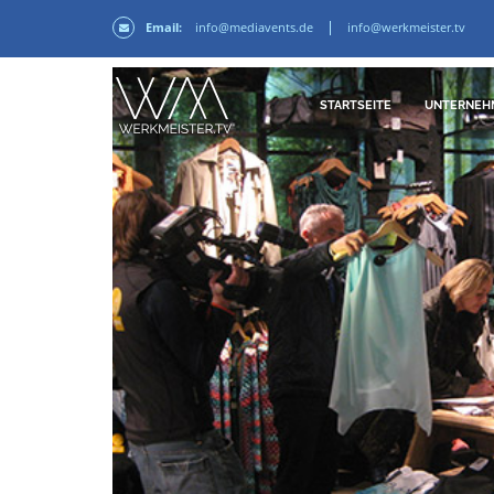
Email:
info@mediavents.de
info@werkmeister.tv
STARTSEITE
UNTERNEH