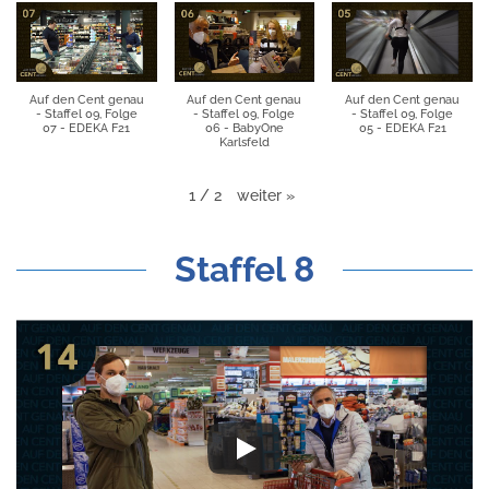
Auf den Cent genau
Auf den Cent genau
Auf den Cent genau
- Staffel 09, Folge
- Staffel 09, Folge
- Staffel 09, Folge
07 - EDEKA F21
06 - BabyOne
05 - EDEKA F21
Karlsfeld
weiter
»
1
/
2
Staffel 8