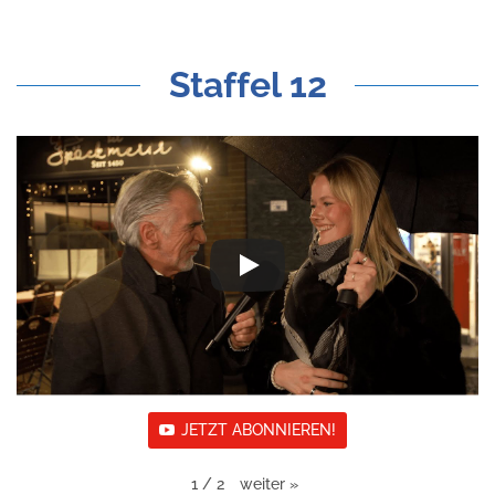
Staffel 12
JETZT ABONNIEREN!
weiter
»
1
/
2