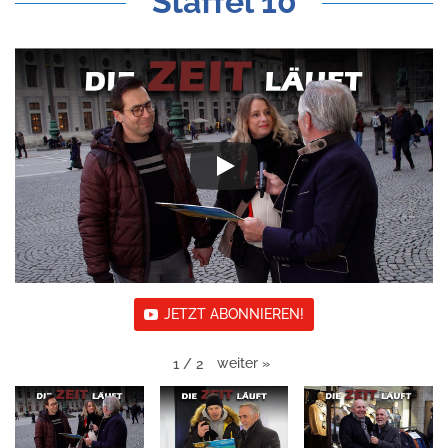
Staffel 10
JETZT ABONNIEREN!
weiter
»
1
/
2