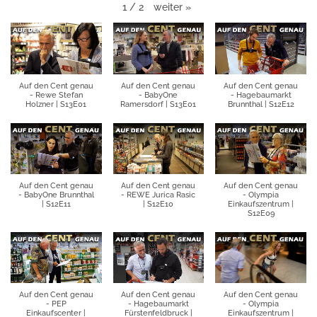
weiter
»
1
/
2
Auf den Cent genau
Auf den Cent genau
Auf den Cent genau
- Rewe Stefan
- BabyOne
- Hagebaumarkt
Holzner | S13E01
Ramersdorf | S13E01
Brunnthal | S12E12
Auf den Cent genau
Auf den Cent genau
Auf den Cent genau
- BabyOne Brunnthal
- REWE Jurica Rasic
- Olympia
| S12E11
| S12E10
Einkaufszentrum |
S12E09
Auf den Cent genau
Auf den Cent genau
Auf den Cent genau
- PEP
- Hagebaumarkt
- Olympia
Einkaufscenter |
Fürstenfeldbruck |
Einkaufszentrum |