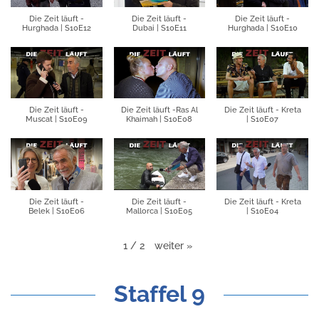
Die Zeit läuft -
Die Zeit läuft -
Die Zeit läuft -
Hurghada | S10E12
Dubai | S10E11
Hurghada | S10E10
Die Zeit läuft -
Die Zeit läuft -Ras Al
Die Zeit läuft - Kreta
Muscat | S10E09
Khaimah | S10E08
| S10E07
Die Zeit läuft -
Die Zeit läuft -
Die Zeit läuft - Kreta
Belek | S10E06
Mallorca | S10E05
| S10E04
weiter
»
1
/
2
Staffel 9