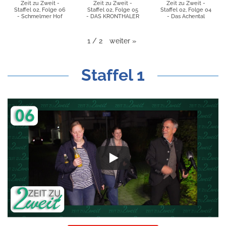
Zeit zu Zweit -
Zeit zu Zweit -
Zeit zu Zweit -
Staffel 02, Folge 06
Staffel 02, Folge 05
Staffel 02, Folge 04
- Schmelmer Hof
- DAS KRONTHALER
- Das Achental
weiter
»
1
/
2
Staffel 1