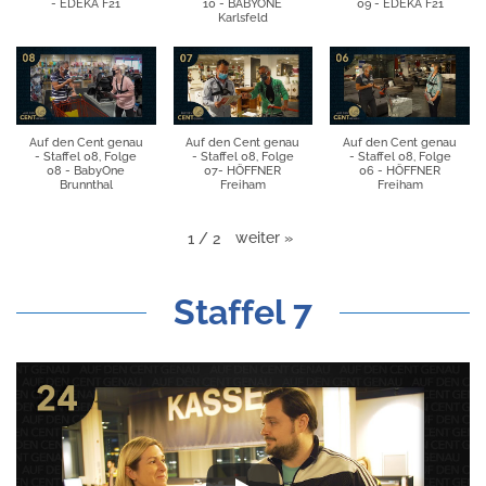
- EDEKA F21
10 - BABYONE
09 - EDEKA F21
Karlsfeld
Auf den Cent genau
Auf den Cent genau
Auf den Cent genau
- Staffel 08, Folge
- Staffel 08, Folge
- Staffel 08, Folge
08 - BabyOne
07- HÖFFNER
06 - HÖFFNER
Brunnthal
Freiham
Freiham
weiter
»
1
/
2
Staffel 7