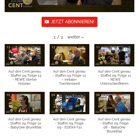
JETZT ABONNIEREN!
weiter
»
1
/
2
Auf den Cent genau
Auf den Cent genau
Auf den Cent genau
- Staffel 09, Folge 13
- Staffel 09, Folge 12
- Staffel 09, Folge 11
- REWE Stefan
- Inntaler
- REWE
Holzner
Trachtenwelt
Unterschleißheim
Auf den Cent genau
Auf den Cent genau
Auf den Cent genau
- Staffel 09, Folge 10
- Staffel 09, Folge
- Staffel 09, Folge
- BabyOne Brunnthal
09 - EDEKA F21
08 - BabyOne
Brunnthal