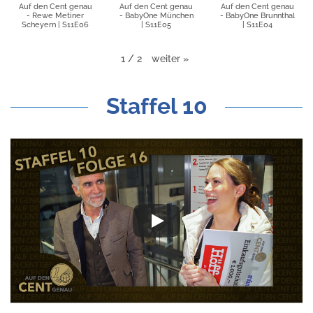
Auf den Cent genau
Auf den Cent genau
Auf den Cent genau
- Rewe Metiner
- BabyOne München
- BabyOne Brunnthal
Scheyern | S11E06
| S11E05
| S11E04
weiter
»
1
/
2
Staffel 10