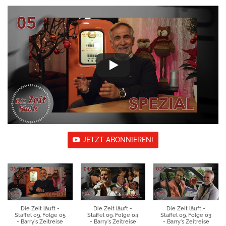
JETZT ABONNIEREN!
Die Zeit läuft -
Die Zeit läuft -
Die Zeit läuft -
Staffel 09, Folge 05
Staffel 09, Folge 04
Staffel 09, Folge 03
- Barry's Zeitreise
- Barry's Zeitreise
- Barry's Zeitreise