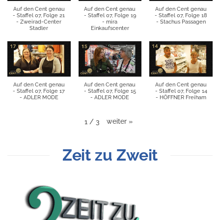
Auf den Cent genau
Auf den Cent genau
Auf den Cent genau
- Staffel 07, Folge 21
- Staffel 07, Folge 19
- Staffel 07, Folge 18
- Zweirad-Center
- mira
- Stachus Passagen
Stadler
Einkaufscenter
Auf den Cent genau
Auf den Cent genau
Auf den Cent genau
- Staffel 07, Folge 17
- Staffel 07, Folge 15
- Staffel 07, Folge 14
- ADLER MODE
- ADLER MODE
- HÖFFNER Freiham
weiter
»
1
/
3
Zeit zu Zweit