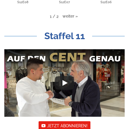
S12E08
S12E07
S12E06
weiter
»
1
/
2
Staffel 11
JETZT ABONNIEREN!