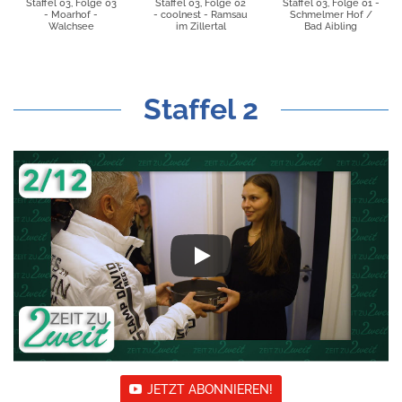
Staffel 03, Folge 03
Staffel 03, Folge 02
Staffel 03, Folge 01 -
- Moarhof -
- coolnest - Ramsau
Schmelmer Hof /
Walchsee
im Zillertal
Bad Aibling
Staffel 2
JETZT ABONNIEREN!