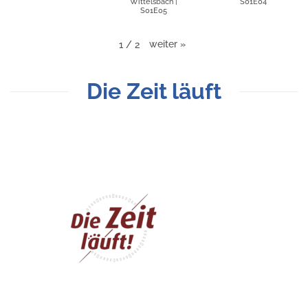
Wittelsbach |
S01E04
S01E05
weiter
»
1
/
2
Die Zeit läuft