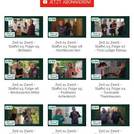
JETZT ABONNIEREN!
Zeit zu Zweit -
Zeit zu Zweit -
Zeit zu Zweit -
Staffel 03, Folge 09
Staffel 03, Folge 08
Staffel 03, Folge 07
- Bichlalm
- Hochbrunn Alm
- Tirol Lodge Ellmau
Zeit zu Zweit -
Zeit zu Zweit -
Zeit zu Zweit -
Staffel 03, Folge 06
Staffel 03, Folge 05
Staffel 03, Folge 04
- Werksviertel Mitte
- Posthotel
- Turncable
Achenkirch
Thannhausen
Zeit zu Zweit -
Zeit zu Zweit -
Zeit zu Zweit -