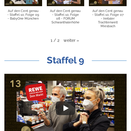
Auf den Cent genau
Auf den Cent genau
Auf den Cent genau
- Staffel 10, Folge 09
- Staffel 10, Folge
- Staffel 10, Folge 07
- BabyOne München
08 - FORUM
- Inntaler
Schwanthalerhöhe
Trachtenwelt
Miesbach
weiter
»
1
/
2
Staffel 9