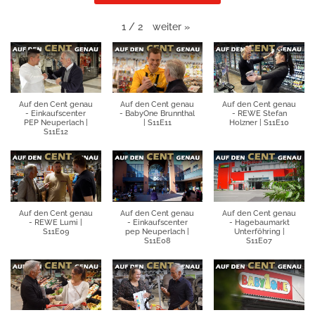
weiter
»
1
/
2
Auf den Cent genau
Auf den Cent genau
Auf den Cent genau
- Einkaufscenter
- BabyOne Brunnthal
- REWE Stefan
PEP Neuperlach |
| S11E11
Holzner | S11E10
S11E12
Auf den Cent genau
Auf den Cent genau
Auf den Cent genau
- REWE Lumi |
- Einkaufscenter
- Hagebaumarkt
S11E09
pep Neuperlach |
Unterföhring |
S11E08
S11E07