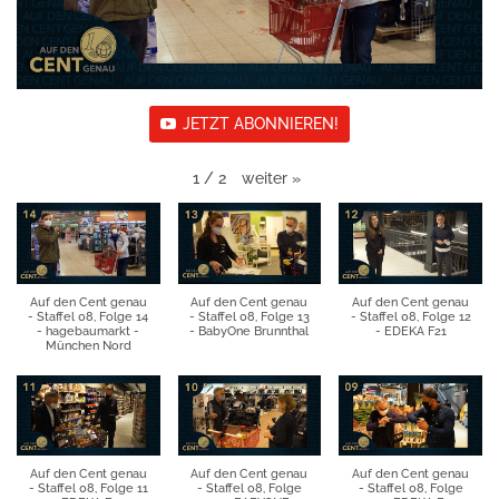
JETZT ABONNIEREN!
weiter
»
1
/
2
Auf den Cent genau
Auf den Cent genau
Auf den Cent genau
- Staffel 08, Folge 14
- Staffel 08, Folge 13
- Staffel 08, Folge 12
- hagebaumarkt -
- BabyOne Brunnthal
- EDEKA F21
München Nord
Auf den Cent genau
Auf den Cent genau
Auf den Cent genau
- Staffel 08, Folge 11
- Staffel 08, Folge
- Staffel 08, Folge