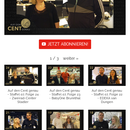
JETZT ABONNIEREN!
weiter
»
1
/
3
Auf den Cent genau
Auf den Cent genau
Auf den Cent genau
- Staffel 07, Folge 24
- Staffel 07, Folge 23
- Staffel 07, Folge 22
- Zweirad-Center
- BabyOne Brunnthal
- EDEKA van
Stadler
Dungen