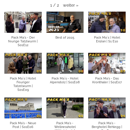
weiter
»
1
/
2
Pack Ma's - Der
Best of 2025
Pack Ma´s | Hotel
feurige Tatzlwurm |
Enzian | S1 E10
S01E12
Pack Ma´s | Hotel
Pack Ma´s - Hotel
Pack Ma's - Das
Feuriger
Alpenstolz | S01E08
Kronthaler | S01E07
Tatzelwurm |
S01E09
Pack Ma's - Neue
Pack Ma's -
Pack Ma's -
Post | S01E06
Wellnesshotel
Berghotel Rehlegg |